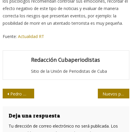
los psicólogos recomiendan controlar sus emociones, recordar el
efecto negativo de este tipo de noticias y evaluar de manera
correcta los riesgos que presentan eventos, por ejemplo: la
posibilidad de morir en un atentado terrorista es muy pequeña.
Fuente:
Actualidad RT
Redacción Cubaperiodistas
Sitio de la Unión de Periodistas de Cuba
Navegación
Pedro Méndez, ¿huésped de Santa Clara?
Nuevos profesionales de la prensa para Holguín y Granma
de
entradas
Deja una respuesta
Tu dirección de correo electrónico no será publicada.
Los