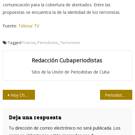
comunicación para la cobertura de atentados. Entre las
propuestas se encuentra la de la identidad de los terroristas.
Fuente:
Telesur TV
Tagged
Francia
,
Periodismo
,
Terrorismo
Redacción Cubaperiodistas
Sitio de la Unión de Periodistas de Cuba
Navegación
Hoy Chávez cumpliría 62 años
Periodistas santiagueros celebran al por mayor
de
entradas
Deja una respuesta
Tu dirección de correo electrónico no será publicada.
Los