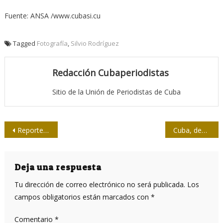
Fuente: ANSA /www.cubasi.cu
Tagged
Fotografía
,
Silvio Rodríguez
Redacción Cubaperiodistas
Sitio de la Unión de Periodistas de Cuba
Navegación
Reporte desde el Parlamento: Cuba avanza en informatización
Cuba, democracia de alta intensidad
de
entradas
Deja una respuesta
Tu dirección de correo electrónico no será publicada.
Los
campos obligatorios están marcados con
*
Comentario
*