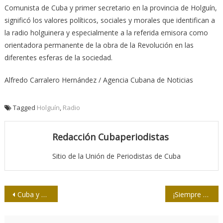
Comunista de Cuba y primer secretario en la provincia de Holguín,
significó los valores políticos, sociales y morales que identifican a
la radio holguinera y especialmente a la referida emisora como
orientadora permanente de la obra de la Revolución en las
diferentes esferas de la sociedad.
Alfredo Carralero Hernández / Agencia Cubana de Noticias
Tagged
Holguín
,
Radio
Redacción Cubaperiodistas
Sitio de la Unión de Periodistas de Cuba
Navegación
Cuba y EUA dialogan sobre enfrentamiento al tráfico de drogas
¡Siempre es 26! Mensaje de la Felap a la Upec
de