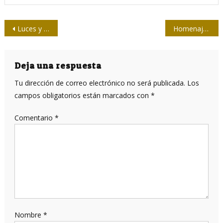
Navegación
Luces y sombras sobre la mesa de trabajo del Jurado 26/7
Homenaje de periodistas camagüeyanos a Nicolás Guillén
de
entradas
Deja una respuesta
Tu dirección de correo electrónico no será publicada.
Los
campos obligatorios están marcados con
*
Comentario
*
Nombre
*