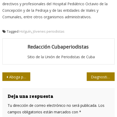
directivos y profesionales del Hospital Pediátrico Octavio de la
Concepción y de la Pedraja y de las entidades de Viales y
Comunales, entre otros organismos administrativos.
Tagged
Holguín
,
Jóvenes periodistas
Redacción Cubaperiodistas
Sitio de la Unión de Periodistas de Cuba
Navegación
Aboga presidente del ICRT por la calidad de la programación de la Radio y la Televisión
Diagnostican 17mo. caso de Zika
de
entradas
Deja una respuesta
Tu dirección de correo electrónico no será publicada.
Los
campos obligatorios están marcados con
*