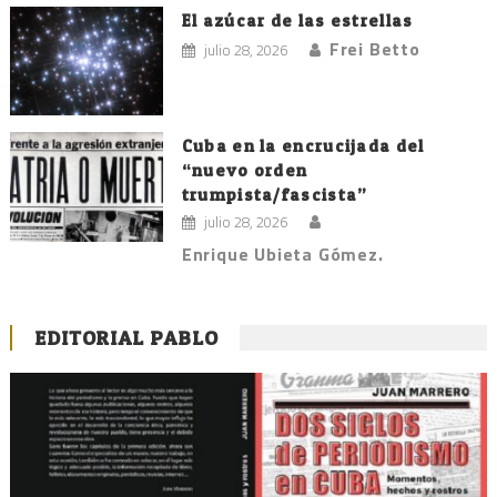
El azúcar de las estrellas
Frei Betto
julio 28, 2026
Cuba en la encrucijada del
“nuevo orden
trumpista/fascista”
julio 28, 2026
Enrique Ubieta Gómez.
EDITORIAL PABLO