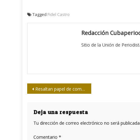
Tagged
Fidel Castro
Redacción Cubaperiod
Sitio de la Unión de Periodis
Navegación
Resaltan papel de comunicadores venezolanos ante guerra mediática
de
entradas
Deja una respuesta
Tu dirección de correo electrónico no será publicada
Comentario
*