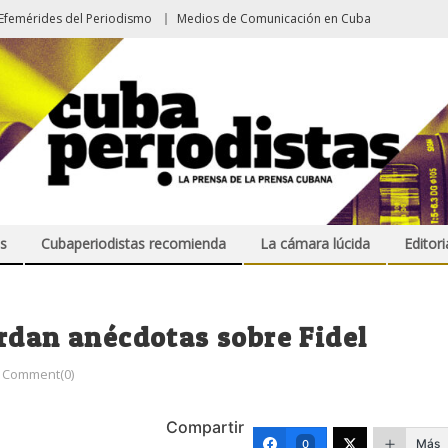
Efemérides del Periodismo
Medios de Comunicación en Cuba
s
Cubaperiodistas recomienda
La cámara lúcida
Editori
rdan anécdotas sobre Fidel
Comment(0)
Compartir
Más
0