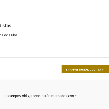
istas
tas de Cuba
Y nuevamente, ¿cómo va Cuba?
.
Los campos obligatorios están marcados con
*