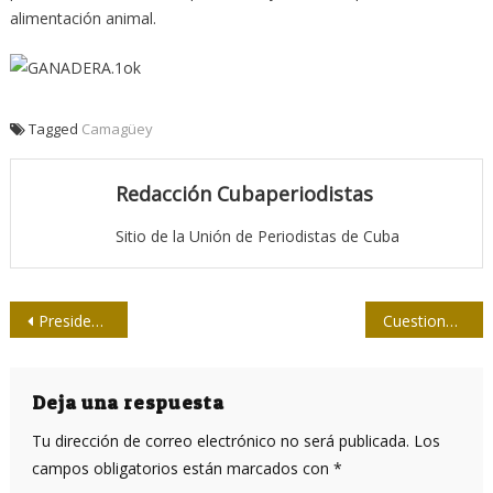
alimentación animal.
Tagged
Camagüey
Redacción Cubaperiodistas
Sitio de la Unión de Periodistas de Cuba
Navegación
Presidente Evo Morales felicita a Prensa Latina por próximo aniversario
Cuestiones de mentalidad
de
entradas
Deja una respuesta
Tu dirección de correo electrónico no será publicada.
Los
campos obligatorios están marcados con
*