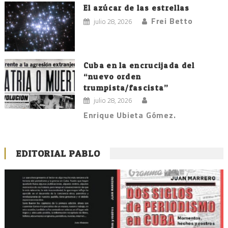
El azúcar de las estrellas
Frei Betto
julio 28, 2026
Cuba en la encrucijada del
“nuevo orden
trumpista/fascista”
julio 28, 2026
Enrique Ubieta Gómez.
EDITORIAL PABLO