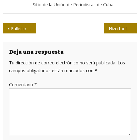
Sitio de la Unión de Periodistas de Cuba
Navegación
Falleció Juan Marrero González, Premio Nacional de Periodismo “José Martí”
Hizo tanto, hoy se afianza y queda para siempre
de
entradas
Deja una respuesta
Tu dirección de correo electrónico no será publicada.
Los
campos obligatorios están marcados con
*
Comentario
*