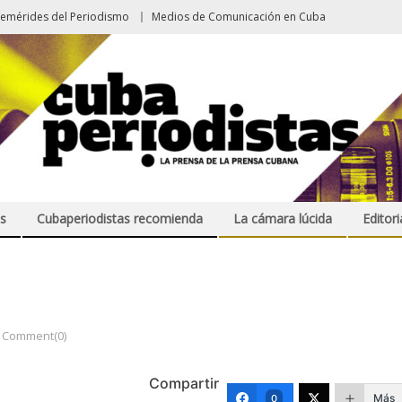
femérides del Periodismo
Medios de Comunicación en Cuba
s
Cubaperiodistas recomienda
La cámara lúcida
Editori
Comment(0)
Compartir
Más
0