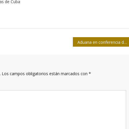
tas de Cuba
Aduana en conferencia de prensa: mayor enfrentamiento al delito de frontera
.
Los campos obligatorios están marcados con
*