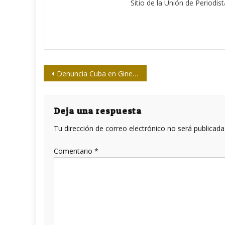
Sitio de la Unión de Periodis
Navegación
Denuncia Cuba en Ginebra violaciones de derechos humanos en EUA
de
entradas
Deja una respuesta
Tu dirección de correo electrónico no será publicada
Comentario
*