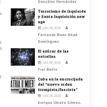
González Hernández
Terrorismo de izquierda
ro
y Santa Inquisición new
age
julio 28, 2026
Fernando Buen Abad
Domínguez
o
o,
El azúcar de las
estrellas
julio 28, 2026
Frei Betto
l
Cuba en la encrucijada
del “nuevo orden
trumpista/fascista”
julio 28, 2026
Enrique Ubieta Gómez.