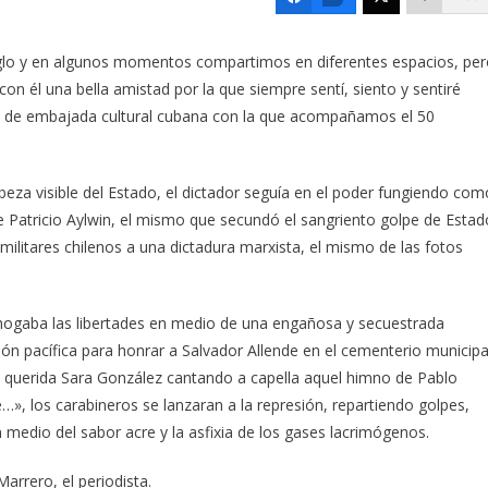
iglo y en algunos momentos compartimos en diferentes espacios, pe
on él una bella amistad por la que siempre sentí, siento y sentiré
te de embajada cultural cubana con la que acompañamos el 50
abeza visible del Estado, el dictador seguía en el poder fungiendo com
bre Patricio Aylwin, el mismo que secundó el sangriento golpe de Estad
militares chilenos a una dictadura marxista, el mismo de las fotos
, ahogaba las libertades en medio de una engañosa y secuestrada
ón pacífica para honrar a Salvador Allende en el cementerio municipa
a querida Sara González cantando a capella aquel himno de Pablo
», los carabineros se lanzaran a la represión, repartiendo golpes,
medio del sabor acre y la asfixia de los gases lacrimógenos.
 Marrero, el periodista.