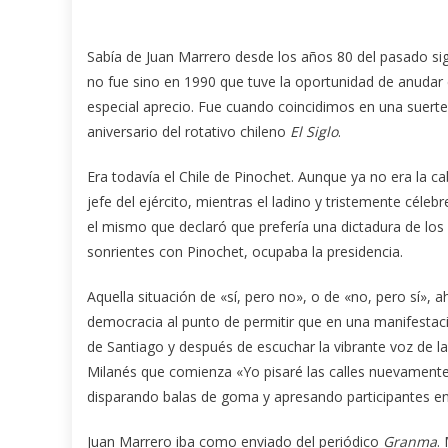
Sabía de Juan Marrero desde los años 80 del pasado s
no fue sino en 1990 que tuve la oportunidad de anudar c
especial aprecio. Fue cuando coincidimos en una suer
aniversario del rotativo chileno
El Siglo
.
Era todavía el Chile de Pinochet. Aunque ya no era la c
jefe del ejército, mientras el ladino y tristemente céle
el mismo que declaró que prefería una dictadura de los 
sonrientes con Pinochet, ocupaba la presidencia.
Aquella situación de «sí, pero no», o de «no, pero sí»
democracia al punto de permitir que en una manifestaci
de Santiago y después de escuchar la vibrante voz de l
Milanés que comienza «Yo pisaré las calles nuevamente…
disparando balas de goma y apresando participantes en 
Juan Marrero iba como enviado del periódico
Granma
.