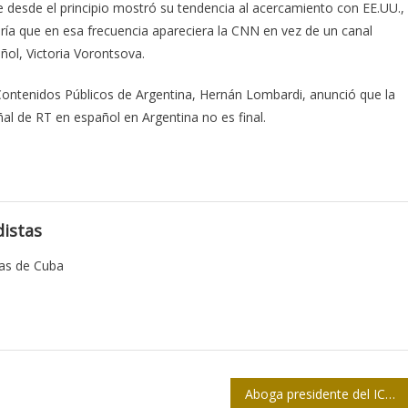
 desde el principio mostró su tendencia al acercamiento con EE.UU.,
ría que en esa frecuencia apareciera la CNN en vez de un canal
ñol, Victoria Vorontsova.
Contenidos Públicos de Argentina, Hernán Lombardi, anunció que la
ñal de RT en español en Argentina no es final.
istas
tas de Cuba
Aboga presidente del ICRT por la calidad de la programación de la Radio y la Televisión