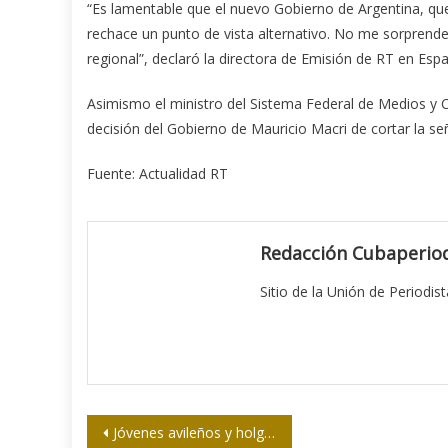
“Es lamentable que el nuevo Gobierno de Argentina, que
rechace un punto de vista alternativo. No me sorprende
regional”, declaró la directora de Emisión de RT en Espa
Asimismo el ministro del Sistema Federal de Medios y 
decisión del Gobierno de Mauricio Macri de cortar la se
Fuente: Actualidad RT
Redacción Cubaperiod
Sitio de la Unión de Periodis
Navegación
Jóvenes avileños y holguineros debaten sobre la prensa cubana