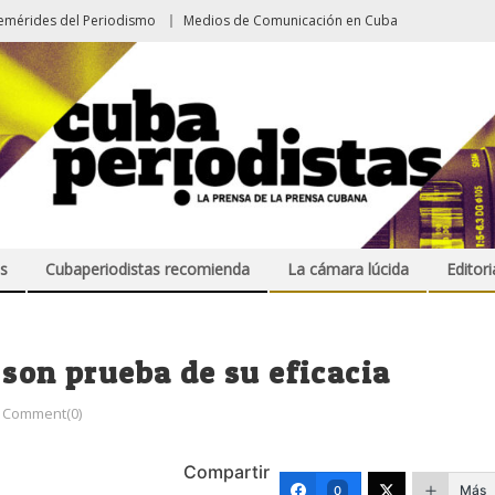
emérides del Periodismo
Medios de Comunicación en Cuba
s
Cubaperiodistas recomienda
La cámara lúcida
Editori
 son prueba de su eficacia
Comment(0)
Compartir
Más
0