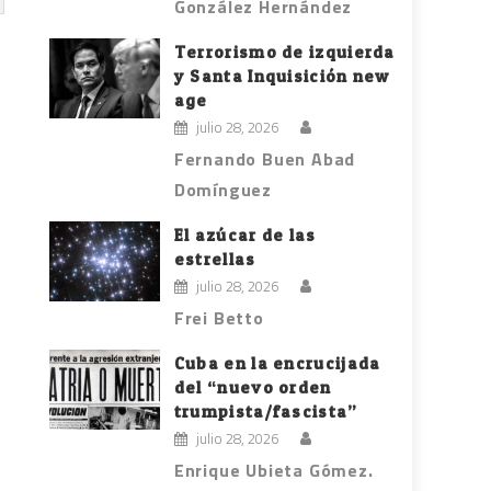
González Hernández
Terrorismo de izquierda
y Santa Inquisición new
age
julio 28, 2026
Fernando Buen Abad
Domínguez
El azúcar de las
estrellas
julio 28, 2026
Frei Betto
Cuba en la encrucijada
del “nuevo orden
trumpista/fascista”
julio 28, 2026
Enrique Ubieta Gómez.