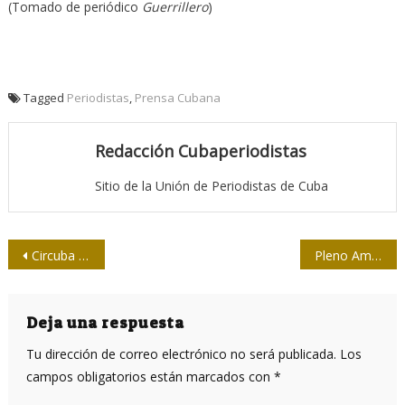
(Tomado de periódico
Guerrillero
)
Tagged
Periodistas
,
Prensa Cubana
Redacción Cubaperiodistas
Sitio de la Unión de Periodistas de Cuba
Navegación
Circuba 2016 convoca a la prensa
Pleno Ampliado de la Upec analizó documentos del VII Congreso del Partido
de
entradas
Deja una respuesta
Tu dirección de correo electrónico no será publicada.
Los
campos obligatorios están marcados con
*