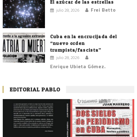
El azúcar de las estrellas
Frei Betto
julio 28, 2026
Cuba en la encrucijada del
“nuevo orden
trumpista/fascista”
julio 28, 2026
Enrique Ubieta Gómez.
EDITORIAL PABLO