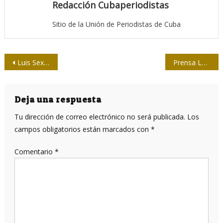
Redacción Cubaperiodistas
Sitio de la Unión de Periodistas de Cuba
Navegación
Luis Sexto, nuevo presidente de la Comisión Nacional de Ética, de la Upec
Prensa Latina
de
entradas
Deja una respuesta
Tu dirección de correo electrónico no será publicada.
Los
campos obligatorios están marcados con
*
Comentario
*