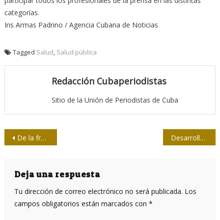
participar todos los profesionales de la prensa en las distintas
categorías.
Iris Armas Padrino / Agencia Cubana de Noticias
Tagged
Salud
,
Salud pública
Redacción Cubaperiodistas
Sitio de la Unión de Periodistas de Cuba
Navegación
De la fragua, quehaceres y urgencias de nuestra prensa
Desarrollarán en Las Tunas evento científico sobre la prensa
de
entradas
Deja una respuesta
Tu dirección de correo electrónico no será publicada.
Los
campos obligatorios están marcados con
*