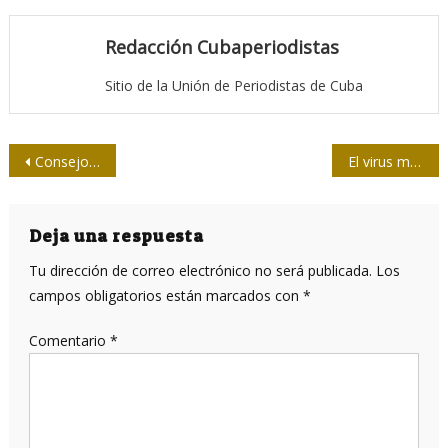
Redacción Cubaperiodistas
Sitio de la Unión de Periodistas de Cuba
Navegación
Consejo de Ministros evalúa escenario económico y salud pública
El virus más grande del mundo
de
entradas
Deja una respuesta
Tu dirección de correo electrónico no será publicada.
Los
campos obligatorios están marcados con
*
Comentario
*