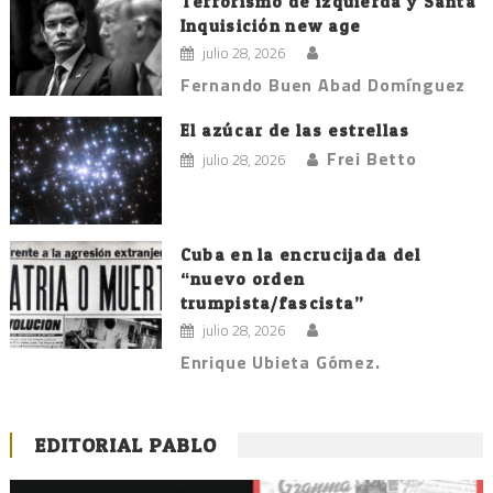
Terrorismo de izquierda y Santa
Inquisición new age
julio 28, 2026
Fernando Buen Abad Domínguez
El azúcar de las estrellas
Frei Betto
julio 28, 2026
Cuba en la encrucijada del
“nuevo orden
trumpista/fascista”
julio 28, 2026
Enrique Ubieta Gómez.
EDITORIAL PABLO