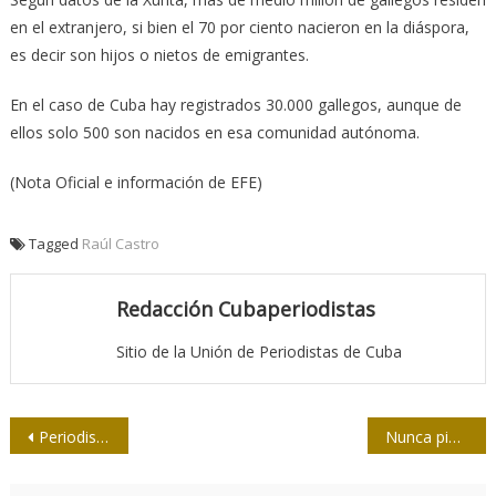
en el extranjero, si bien el 70 por ciento nacieron en la diáspora,
es decir son hijos o nietos de emigrantes.
En el caso de Cuba hay registrados 30.000 gallegos, aunque de
ellos solo 500 son nacidos en esa comunidad autónoma.
(Nota Oficial e información de EFE)
Tagged
Raúl Castro
Redacción Cubaperiodistas
Sitio de la Unión de Periodistas de Cuba
Navegación
Periodista de The Guardian señalado por falsear
Nunca pide perdón
de