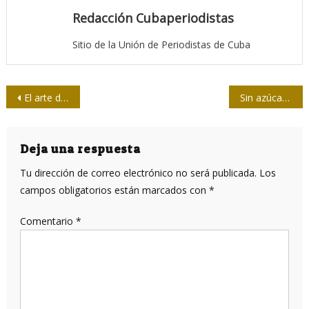
Redacción Cubaperiodistas
Sitio de la Unión de Periodistas de Cuba
Navegación
El arte de comunicar
Sin azúcar: conversaciones con Noam Chomsky
de
entradas
Deja una respuesta
Tu dirección de correo electrónico no será publicada.
Los
campos obligatorios están marcados con
*
Comentario
*