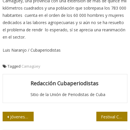
Camagüey, una provincia con una extensión de más de quince mil
kilómetros cuadrados y una población que sobrepasa los 783 000
habitantes cuenta en el orden de los 60 000 hombres y mujeres
dedicados a las labores agropecuarias y si aún no se ha resuelto
el problema de rendir lo esperado, sí se aprecia una reanimación
en el sector.
Luis Naranjo / Cubaperiodistas
Tagged
Camagüey
Redacción Cubaperiodistas
Sitio de la Unión de Periodistas de Cuba
Navegación
Jóvenes martianos, cerca de la historia
Festival Crear Tv: regalo guantanamero a Fidel
de