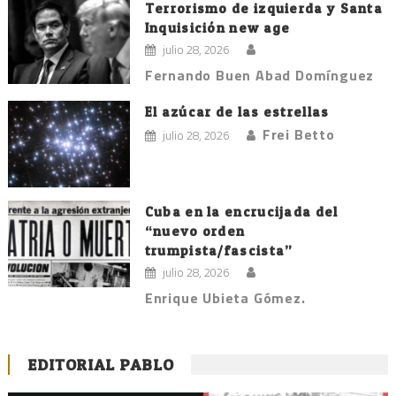
Terrorismo de izquierda y Santa
Inquisición new age
julio 28, 2026
Fernando Buen Abad Domínguez
El azúcar de las estrellas
Frei Betto
julio 28, 2026
Cuba en la encrucijada del
“nuevo orden
trumpista/fascista”
julio 28, 2026
Enrique Ubieta Gómez.
EDITORIAL PABLO