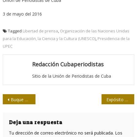
Unión de Periodistas de Cuba
3 de mayo del 2016
Tagged
Libertad de prensa
,
Organización de las Naciones Unidas
para la Educación, la Ciencia y la Cultura (UNESCO)
,
Presidencia de la
UPEC
Redacción Cubaperiodistas
Sitio de la Unión de Periodistas de Cuba
Navegación
Buque Adonia reabre ruta de cruceros EE.UU-Cuba
Expósito Canto : Este es un reconocimiento al pueblo
de
entradas
Deja una respuesta
Tu dirección de correo electrónico no será publicada.
Los