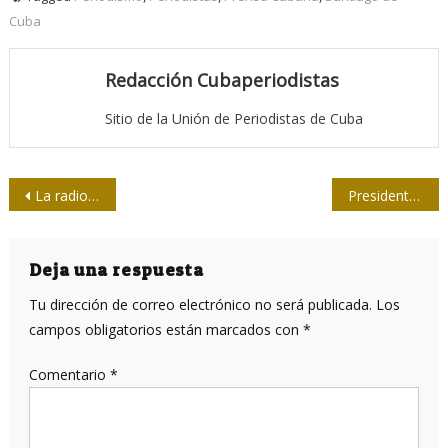
Cuba
Redacción Cubaperiodistas
Sitio de la Unión de Periodistas de Cuba
Navegación
La radio es mi medio natural
Presidente Putin recibió a Díaz-Canel en Moscú
de
entradas
Deja una respuesta
Tu dirección de correo electrónico no será publicada.
Los
campos obligatorios están marcados con
*
Comentario
*