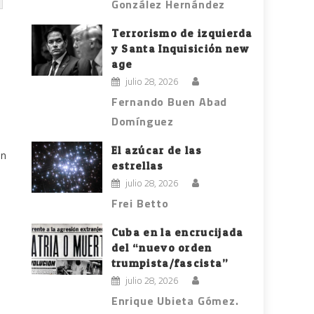
González Hernández
Terrorismo de izquierda
y Santa Inquisición new
age
julio 28, 2026
Fernando Buen Abad
Domínguez
El azúcar de las
un
estrellas
julio 28, 2026
Frei Betto
Cuba en la encrucijada
del “nuevo orden
trumpista/fascista”
julio 28, 2026
Enrique Ubieta Gómez.