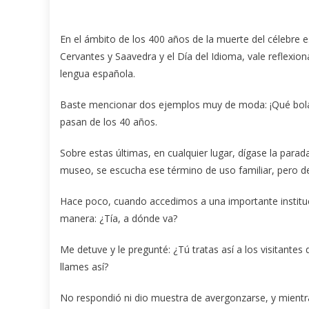
En el ámbito de los 400 años de la muerte del célebre e
Cervantes y Saavedra y el Día del Idioma, vale reflexi
lengua española.
Baste mencionar dos ejemplos muy de moda: ¡Qué bolá!, 
pasan de los 40 años.
Sobre estas últimas, en cualquier lugar, dígase la para
museo, se escucha ese término de uso familiar, pero d
Hace poco, cuando accedimos a una importante instituci
manera: ¿Tía, a dónde va?
Me detuve y le pregunté: ¿Tú tratas así a los visitante
llames así?
No respondió ni dio muestra de avergonzarse, y mientras