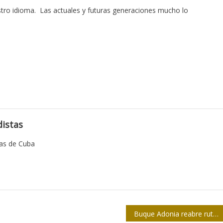
stro idioma. Las actuales y futuras generaciones mucho lo
istas
tas de Cuba
Buque Adonia reabre ruta de cruceros EE.UU-Cuba