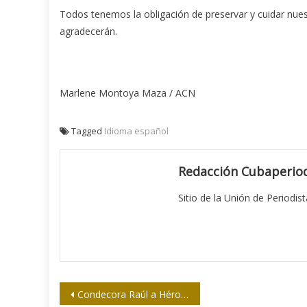
Todos tenemos la obligación de preservar y cuidar nue
agradecerán.
Marlene Montoya Maza / ACN
Tagged
Idioma español
Redacción Cubaperiod
Sitio de la Unión de Periodis
Navegación
Condecora Raúl a Héroes Nacionales del Trabajo