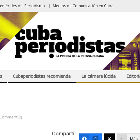
femérides del Periodismo
Medios de Comunicación en Cuba
s
Cubaperiodistas recomienda
La cámara lúcida
Editori
Comment(0)
Compartir
Más
0