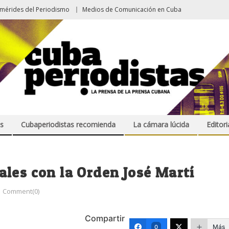
emérides del Periodismo
Medios de Comunicación en Cuba
s
Cubaperiodistas recomienda
La cámara lúcida
Editori
les con la Orden José Martí
Comment(0)
Compartir
Más
0