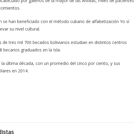
cabezado por galenos de la mayor de las Antillas, miles de pacientes
ecimientos.
n se han beneficiado con el método cubano de alfabetización Yo sí
var su nivel cultural.
de tres mil 700 becados bolivianos estudian en distintos centros
 becarios graduados en la Isla.
la última década, con un promedio del cinco por ciento, y sus
ólares en 2014.
istas