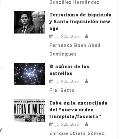
González Hernández
Terrorismo de izquierda
y Santa Inquisición new
age
julio 28, 2026
Fernando Buen Abad
Domínguez
El azúcar de las
estrellas
julio 28, 2026
Frei Betto
Cuba en la encrucijada
del “nuevo orden
trumpista/fascista”
julio 28, 2026
y
Enrique Ubieta Gómez.