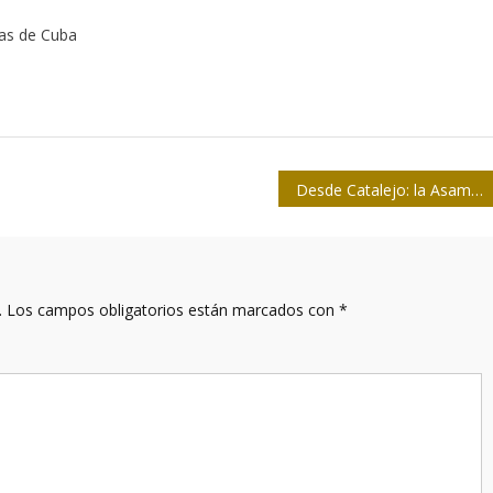
tas de Cuba
Desde Catalejo: la Asamblea Nacional del Poder Popular y la prensa
.
Los campos obligatorios están marcados con
*