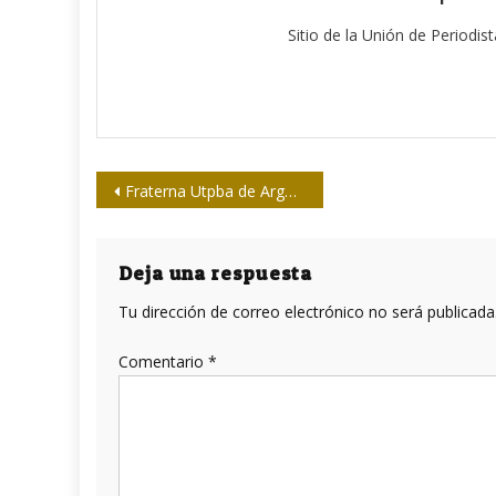
Sitio de la Unión de Periodis
Navegación
Fraterna Utpba de Argentina estrena nueva web
de
entradas
Deja una respuesta
Tu dirección de correo electrónico no será publicada
Comentario
*