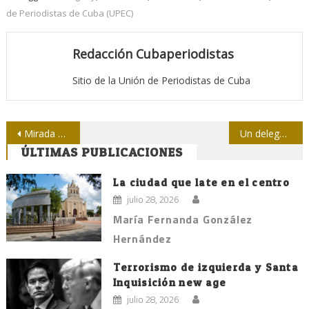
de Periodistas de Cuba (UPEC)
Redacción Cubaperiodistas
Sitio de la Unión de Periodistas de Cuba
Navegación
Mirada por dentro para un mejor desempeño
Un delegado muy joven al VII Congreso del PCC
ÚLTIMAS PUBLICACIONES
de
entradas
La ciudad que late en el centro
julio 28, 2026
María Fernanda González
Hernández
Terrorismo de izquierda y Santa
Inquisición new age
julio 28, 2026