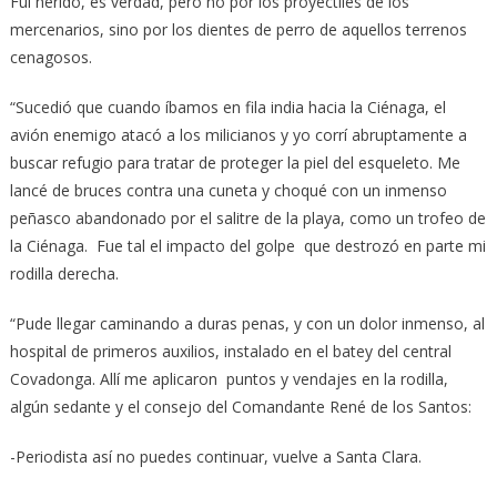
Fui herido, es verdad, pero no por los proyectiles de los
mercenarios, sino por los dientes de perro de aquellos terrenos
cenagosos.
“Sucedió que cuando íbamos en fila india hacia la Ciénaga, el
avión enemigo atacó a los milicianos y yo corrí abruptamente a
buscar refugio para tratar de proteger la piel del esqueleto. Me
lancé de bruces contra una cuneta y choqué con un inmenso
peñasco abandonado por el salitre de la playa, como un trofeo de
la Ciénaga. Fue tal el impacto del golpe que destrozó en parte mi
rodilla derecha.
“Pude llegar caminando a duras penas, y con un dolor inmenso, al
hospital de primeros auxilios, instalado en el batey del central
Covadonga. Allí me aplicaron puntos y vendajes en la rodilla,
algún sedante y el consejo del Comandante René de los Santos:
-Periodista así no puedes continuar, vuelve a Santa Clara.