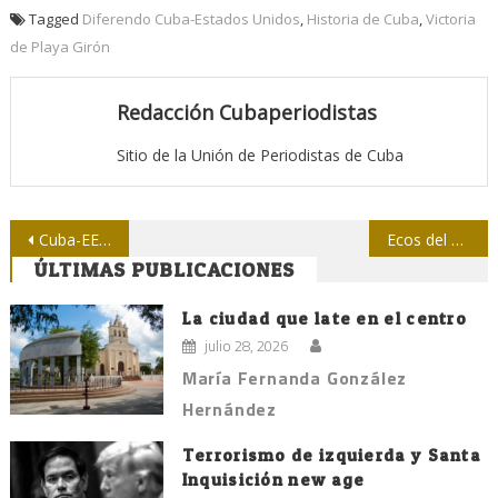
Tagged
Diferendo Cuba-Estados Unidos
,
Historia de Cuba
,
Victoria
de Playa Girón
Redacción Cubaperiodistas
Sitio de la Unión de Periodistas de Cuba
Navegación
Cuba-EEUU: los medios defienden al matón derrotado pero… que sigan sufriendo
Ecos del Congreso: En la mira de profesionales tuneros de la prensa
ÚLTIMAS PUBLICACIONES
de
entradas
La ciudad que late en el centro
julio 28, 2026
María Fernanda González
Hernández
Terrorismo de izquierda y Santa
Inquisición new age