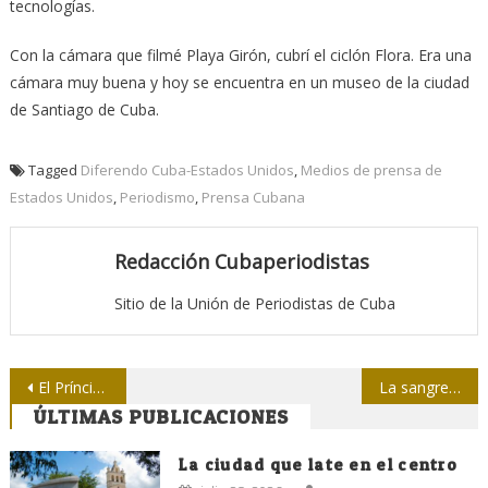
tecnologías.
Con la cámara que filmé Playa Girón, cubrí el ciclón Flora. Era una
cámara muy buena y hoy se encuentra en un museo de la ciudad
de Santiago de Cuba.
Tagged
Diferendo Cuba-Estados Unidos
,
Medios de prensa de
Estados Unidos
,
Periodismo
,
Prensa Cubana
Redacción Cubaperiodistas
Sitio de la Unión de Periodistas de Cuba
Navegación
El Príncipe de las palabras a medio siglo de su natalicio
La sangre nombrada de Eduardo
ÚLTIMAS PUBLICACIONES
de
entradas
La ciudad que late en el centro