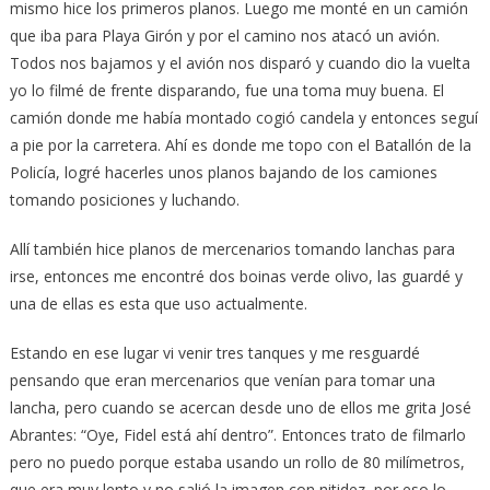
mismo hice los primeros planos. Luego me monté en un camión
que iba para Playa Girón y por el camino nos atacó un avión.
Todos nos bajamos y el avión nos disparó y cuando dio la vuelta
yo lo filmé de frente disparando, fue una toma muy buena. El
camión donde me había montado cogió candela y entonces seguí
a pie por la carretera. Ahí es donde me topo con el Batallón de la
Policía, logré hacerles unos planos bajando de los camiones
tomando posiciones y luchando.
Allí también hice planos de mercenarios tomando lanchas para
irse, entonces me encontré dos boinas verde olivo, las guardé y
una de ellas es esta que uso actualmente.
Estando en ese lugar vi venir tres tanques y me resguardé
pensando que eran mercenarios que venían para tomar una
lancha, pero cuando se acercan desde uno de ellos me grita José
Abrantes: “Oye, Fidel está ahí dentro”. Entonces trato de filmarlo
pero no puedo porque estaba usando un rollo de 80 milímetros,
que era muy lento y no salió la imagen con nitidez, por eso lo