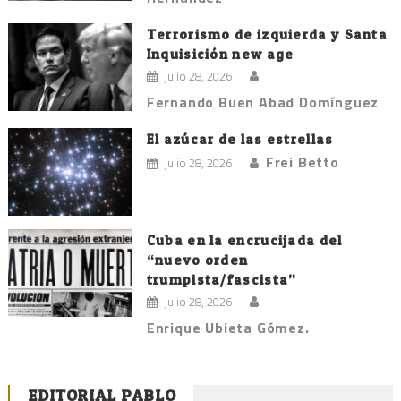
Terrorismo de izquierda y Santa
Inquisición new age
julio 28, 2026
Fernando Buen Abad Domínguez
El azúcar de las estrellas
Frei Betto
julio 28, 2026
Cuba en la encrucijada del
“nuevo orden
trumpista/fascista”
julio 28, 2026
Enrique Ubieta Gómez.
EDITORIAL PABLO