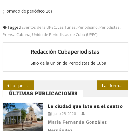
(Tomado de periódico 26)
Tagged
Eventos de la UPEC
,
Las Tunas
,
Periodismo
,
Periodistas
,
Prensa Cubana
,
Unión de Periodistas de Cuba (UPEC)
Redacción Cubaperiodistas
Sitio de la Unión de Periodistas de Cuba
Navegación
Lo que publican nuestros medios: Girones en mi agenda… y teléfono
Las formas adonde, a donde y donde
ÚLTIMAS PUBLICACIONES
de
entradas
La ciudad que late en el centro
julio 28, 2026
María Fernanda González
Hernández