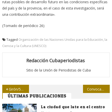
rutas posibles de desarrollo futuro en las condiciones específicas
del país y de la provincia, en el caso de esta investigación, será
una contribución extraordinaria».
(Tomado de periódico 26)
Tagged
Organización de las Naciones Unidas para la Educación, la
Ciencia y la Cultura (UNESCO)
Redacción Cubaperiodistas
Sitio de la Unión de Periodistas de Cuba
Navegación
Girón/55 ¿Cómo conoció La Habana del entrenamiento de la fuerza mercenaria en Guatemala?
Convocan al pueblo a marchar unido este Primero de Mayo
ÚLTIMAS PUBLICACIONES
de
entradas
La ciudad que late en el centro