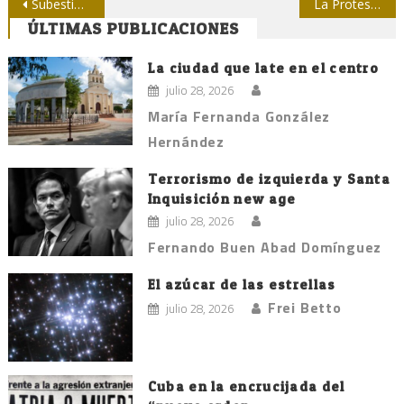
Navegación
Subestimar a Trump sería descabellado
La Protesta de Baraguá: lo más glorioso de nuestra historia
ÚLTIMAS PUBLICACIONES
de
entradas
La ciudad que late en el centro
julio 28, 2026
María Fernanda González
Hernández
Terrorismo de izquierda y Santa
Inquisición new age
julio 28, 2026
Fernando Buen Abad Domínguez
El azúcar de las estrellas
Frei Betto
julio 28, 2026
Cuba en la encrucijada del