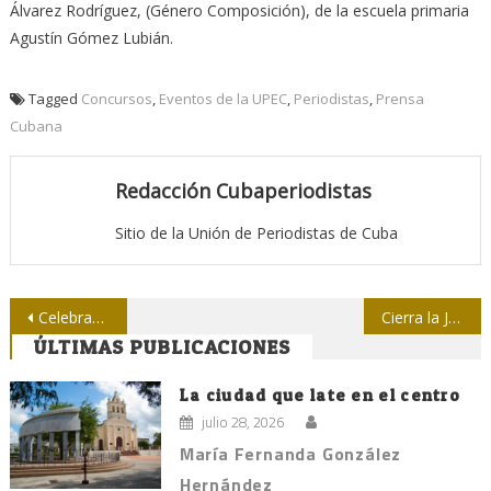
Álvarez Rodríguez, (Género Composición), de la escuela primaria
Agustín Gómez Lubián.
Tagged
Concursos
,
Eventos de la UPEC
,
Periodistas
,
Prensa
Cubana
Redacción Cubaperiodistas
Sitio de la Unión de Periodistas de Cuba
Navegación
Celebran su día periodistas villaclareños
Cierra la Jornada por el Día de la Prensa Cubana signada por el 90 cumpleaños de Fidel
ÚLTIMAS PUBLICACIONES
de
entradas
La ciudad que late en el centro
julio 28, 2026
María Fernanda González
Hernández