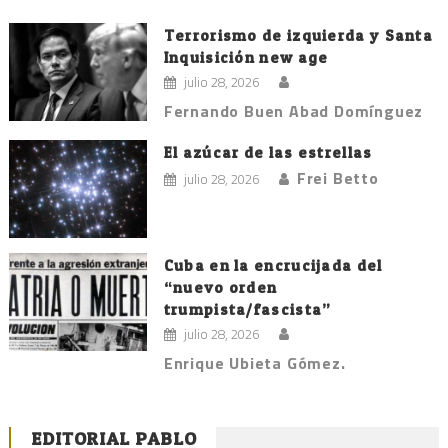
Terrorismo de izquierda y Santa
Inquisición new age
julio 28, 2026
Fernando Buen Abad Domínguez
El azúcar de las estrellas
Frei Betto
julio 28, 2026
Cuba en la encrucijada del
“nuevo orden
trumpista/fascista”
julio 28, 2026
Enrique Ubieta Gómez.
EDITORIAL PABLO