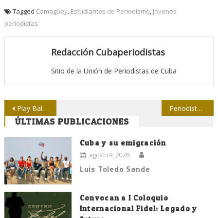
Tagged
Camagüey
,
Estudiantes de Periodismo
,
Jóvenes
periodistas
Redacción Cubaperiodistas
Sitio de la Unión de Periodistas de Cuba
Navegación
Play Ball por la Jornada de la Prensa en Holguín
Periodistas tuneros se mueven entre verde y por la Paz
ÚLTIMAS PUBLICACIONES
de
entradas
Cuba y su emigración
agosto 9, 2026
Luis Toledo Sande
Convocan a I Coloquio
Internacional Fidel: Legado y