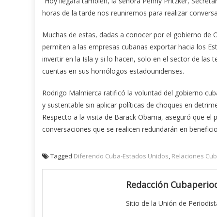
“Hoy llegará también, la señora Penny Pritzker, Secreta
horas de la tarde nos reuniremos para realizar convers
Muchas de estas, dadas a conocer por el gobierno de Ob
permiten a las empresas cubanas exportar hacia los Est
invertir en la Isla y si lo hacen, solo en el sector de 
cuentas en sus homólogos estadounidenses.
Rodrigo Malmierca ratificó la voluntad del gobierno c
y sustentable sin aplicar políticas de choques en detrime
Respecto a la visita de Barack Obama, aseguró que el p
conversaciones que se realicen redundarán en benefic
Tagged
Diferendo Cuba-Estados Unidos
,
Relaciones Cu
Redacción Cubaperiod
Sitio de la Unión de Periodis