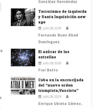
González Hernández
Terrorismo de izquierda
y Santa Inquisición new
age
julio 28, 2026
Fernando Buen Abad
Domínguez
ta
El azúcar de las
estrellas
julio 28, 2026
Frei Betto
Cuba en la encrucijada
del “nuevo orden
trumpista/fascista”
julio 28, 2026
e.
Enrique Ubieta Gómez.