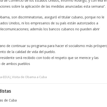
ria de Comercio de los Estados Unidos, informó Rodrigo, y con ella e
aciones sobre la aplicación de las medidas anunciadas esta semana”.
ama, son discriminatorias, aseguró el titular cubano, porque no le
ados Unidos, ni los empresarios de su país están autorizados a
las telecomunicaciones; además los bancos cubanos no pueden abrir
ubano de continuar su programa para hacer el socialismo más prósper
nto de la calidad de vida del pueblo.
residente será recibido con todo el respeto que se merece y las
io de ambos pueblos
ba-EEUU
,
Visita de Obama a Cuba
istas
tas de Cuba