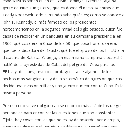
especialistas saben quién es Calvin Coolidge. También, alguna
gente de Nueva Inglaterra, que es donde él nació. Mientras que
Teddy Roosevelt todo el mundo sabe quién es; como se conoce a
John F. Kennedy, el más famoso de los presidentes
norteamericanos en la segunda mitad del siglo pasado, quien fue
capaz de recocer en un banquete en su campaña presidencial en
1960, qué cosa era la Cuba de los 50, qué cosa horrorosa era,
qué fue la dictadura de Batista, qué fue el apoyo de los EE.UU a la
dictadura de Batista. Y, luego, en esa misma campaña electoral él
habló de la agresividad de Cuba, del peligro de Cuba para los
EE.UU y, después, resultó el protagonista de algunos de los
hechos más sangrientos y de la sistemática de agresión que casi
decide una invasión militar y una guerra nuclear contra Cuba. Es la
misma persona.
Por eso uno se ve obligado a irse un poco más allá de los rasgos
personales para encontrar las cuestiones que son constantes.
Fíjate, hay cosas con las que no estoy de acuerdo: por ejemplo,
cuando se dice que el Partido Republicano y el Demócrata son