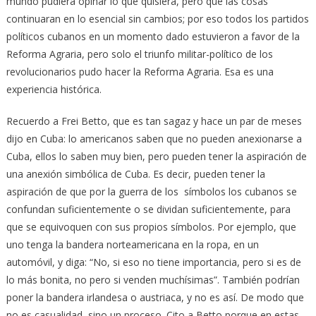
mundo pudiera opinar lo que quisiera, pero que las cosas
continuaran en lo esencial sin cambios; por eso todos los partidos
políticos cubanos en un momento dado estuvieron a favor de la
Reforma Agraria, pero solo el triunfo militar-político de los
revolucionarios pudo hacer la Reforma Agraria. Esa es una
experiencia histórica.
Recuerdo a Frei Betto, que es tan sagaz y hace un par de meses
dijo en Cuba: lo americanos saben que no pueden anexionarse a
Cuba, ellos lo saben muy bien, pero pueden tener la aspiración de
una anexión simbólica de Cuba. Es decir, pueden tener la
aspiración de que por la guerra de los símbolos los cubanos se
confundan suficientemente o se dividan suficientemente, para
que se equivoquen con sus propios símbolos. Por ejemplo, que
uno tenga la bandera norteamericana en la ropa, en un
automóvil, y diga: “No, si eso no tiene importancia, pero si es de
lo más bonita, no pero si venden muchísimas”. También podrían
poner la bandera irlandesa o austriaca, y no es así. De modo que
no es casualidad, sino un proceso. Cito a Betto porque en estas