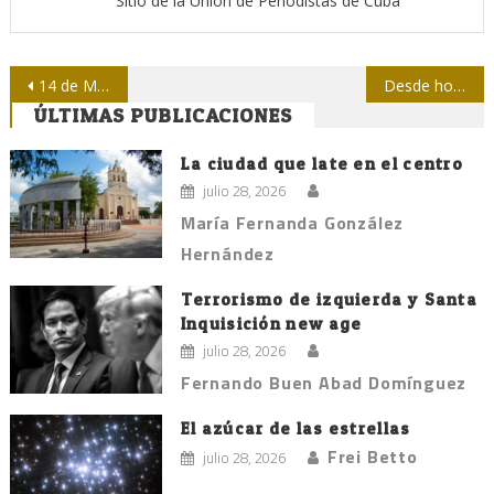
Sitio de la Unión de Periodistas de Cuba
Navegación
14 de Marzo, Día de la Prensa Cubana
Desde hoy, Informática 2016
ÚLTIMAS PUBLICACIONES
de
entradas
La ciudad que late en el centro
julio 28, 2026
María Fernanda González
Hernández
Terrorismo de izquierda y Santa
Inquisición new age
julio 28, 2026
Fernando Buen Abad Domínguez
El azúcar de las estrellas
Frei Betto
julio 28, 2026