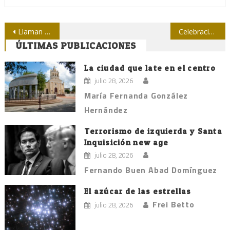
Navegación
Llaman en Holguín a un trabajo más creativo en la prensa cubana
Celebraciones en Cienfuegos
ÚLTIMAS PUBLICACIONES
de
entradas
La ciudad que late en el centro
julio 28, 2026
María Fernanda González
Hernández
Terrorismo de izquierda y Santa
Inquisición new age
julio 28, 2026
Fernando Buen Abad Domínguez
El azúcar de las estrellas
Frei Betto
julio 28, 2026