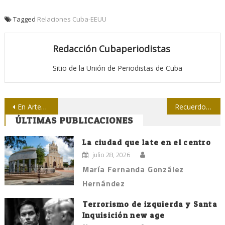
Tagged
Relaciones Cuba-EEUU
Redacción Cubaperiodistas
Sitio de la Unión de Periodistas de Cuba
Navegación
En Artemisa premian a Terry Valdespino
Recuerdo a Martí periodista en Matanzas
ÚLTIMAS PUBLICACIONES
de
entradas
La ciudad que late en el centro
julio 28, 2026
María Fernanda González
Hernández
Terrorismo de izquierda y Santa
Inquisición new age