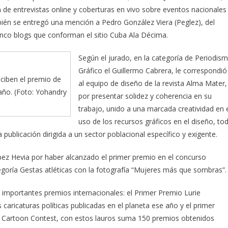
n de entrevistas online y coberturas en vivo sobre eventos nacionales
bién se entregó una mención a Pedro González Viera (Peglez), del
inco blogs que conforman el sitio Cuba Ala Décima.
Según el jurado, en la categoría de Periodis
Gráfico el Guillermo Cabrera, le correspondió
ciben el premio de
al equipo de diseño de la revista Alma Mater,
año. (Foto: Yohandry
por presentar solidez y coherencia en su
trabajo, unido a una marcada creatividad en 
uso de los recursos gráficos en el diseño, to
ublicación dirigida a un sector poblacional específico y exigente.
z Hevia por haber alcanzado el primer premio en el concurso
tegoría Gestas atléticas con la fotografía “Mujeres más que sombras”.
 importantes premios internacionales: el Primer Premio Lurie
aricaturas políticas publicadas en el planeta ese año y el primer
al Cartoon Contest, con estos lauros suma 150 premios obtenidos