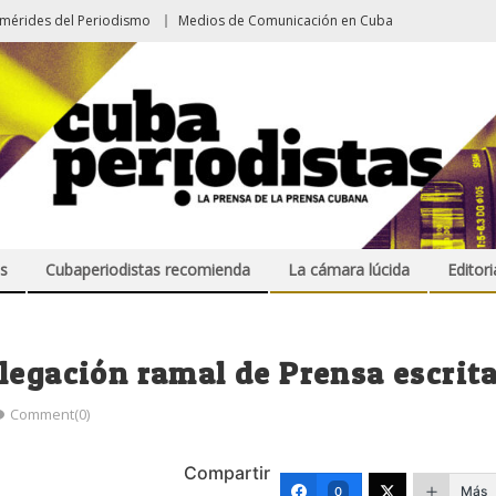
emérides del Periodismo
Medios de Comunicación en Cuba
s
Cubaperiodistas recomienda
La cámara lúcida
Editori
legación ramal de Prensa escrit
Comment(0)
Compartir
Más
0