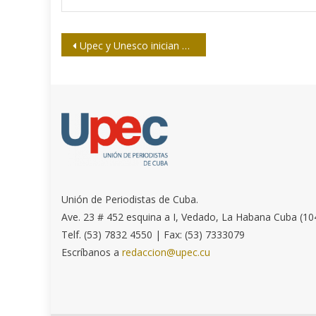
Navegación
Upec y Unesco inician en Las Tunas proyecto Género y medios de comunicación
de
entradas
Unión de Periodistas de Cuba.
Ave. 23 # 452 esquina a I, Vedado, La Habana Cuba (10
Telf. (53) 7832 4550 | Fax: (53) 7333079
Escríbanos a
redaccion@upec.cu