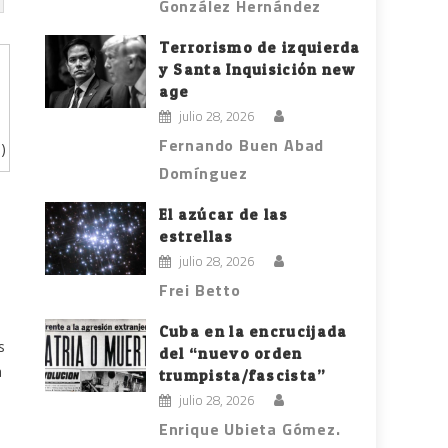
González Hernández
Terrorismo de izquierda
y Santa Inquisición new
age
julio 28, 2026
Fernando Buen Abad
)
Domínguez
El azúcar de las
estrellas
julio 28, 2026
Frei Betto
Cuba en la encrucijada
s
del “nuevo orden
a
trumpista/fascista”
julio 28, 2026
Enrique Ubieta Gómez.