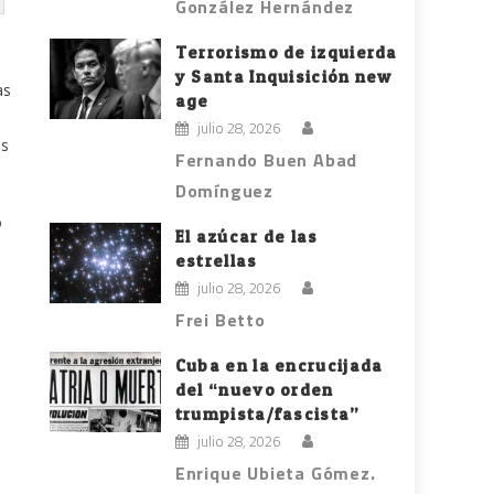
González Hernández
Terrorismo de izquierda
y Santa Inquisición new
as
age
julio 28, 2026
as
Fernando Buen Abad
Domínguez
o
El azúcar de las
estrellas
julio 28, 2026
Frei Betto
Cuba en la encrucijada
del “nuevo orden
trumpista/fascista”
julio 28, 2026
Enrique Ubieta Gómez.