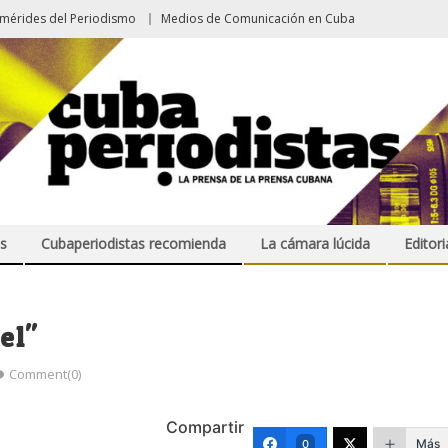
emérides del Periodismo
Medios de Comunicación en Cuba
s
Cubaperiodistas recomienda
La cámara lúcida
Editori
el"
Comment(0)
Compartir
Más
0