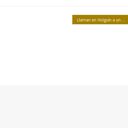
Llaman en Holguín a un trabajo más creativo en la prensa cubana