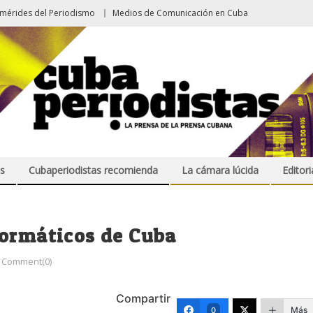
emérides del Periodismo
Medios de Comunicación en Cuba
s
Cubaperiodistas recomienda
La cámara lúcida
Editori
formáticos de Cuba
Comment(0)
Compartir
Más
0