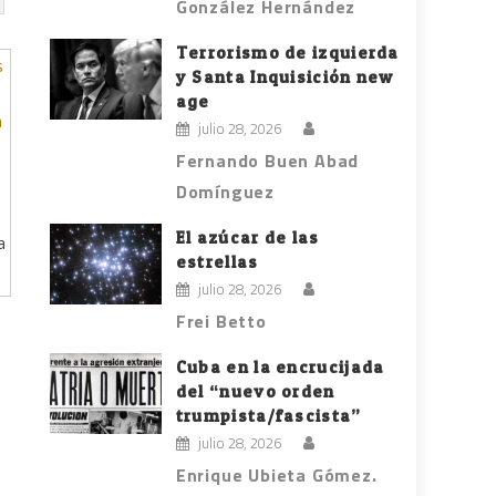
González Hernández
Terrorismo de izquierda
y Santa Inquisición new
age
julio 28, 2026
Fernando Buen Abad
Domínguez
El azúcar de las
a
estrellas
julio 28, 2026
Frei Betto
Cuba en la encrucijada
del “nuevo orden
trumpista/fascista”
julio 28, 2026
Enrique Ubieta Gómez.