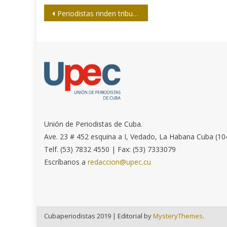
Navegación
Periodistas rinden tributo a Martí en Santa Clara
de
entradas
Unión de Periodistas de Cuba.
Ave. 23 # 452 esquina a I, Vedado, La Habana Cuba (10
Telf. (53) 7832 4550 | Fax: (53) 7333079
Escríbanos a
redaccion@upec.cu
Cubaperiodistas 2019
|
Editorial by
MysteryThemes
.