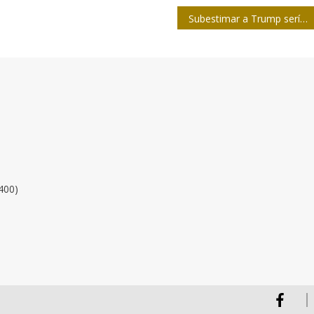
Subestimar a Trump sería descabellado
400)
Facebook