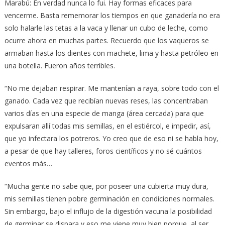
Marabú: En verdad nunca lo fui. Hay formas eficaces para
vencerme. Basta rememorar los tiempos en que ganadería no era
solo halarle las tetas a la vaca y llenar un cubo de leche, como
ocurre ahora en muchas partes. Recuerdo que los vaqueros se
armaban hasta los dientes con machete, lima y hasta petróleo en
una botella. Fueron años terribles.
“No me dejaban respirar. Me mantenían a raya, sobre todo con el
ganado. Cada vez que recibían nuevas reses, las concentraban
varios días en una especie de manga (área cercada) para que
expulsaran allí todas mis semillas, en el estiércol, e impedir, así,
que yo infectara los potreros. Yo creo que de eso ni se habla hoy,
a pesar de que hay talleres, foros científicos y no sé cuántos
eventos más…
“Mucha gente no sabe que, por poseer una cubierta muy dura,
mis semillas tienen pobre germinación en condiciones normales.
Sin embargo, bajo el influjo de la digestión vacuna la posibilidad
de germinar se dispara y eso me viene muy bien porque, al ser