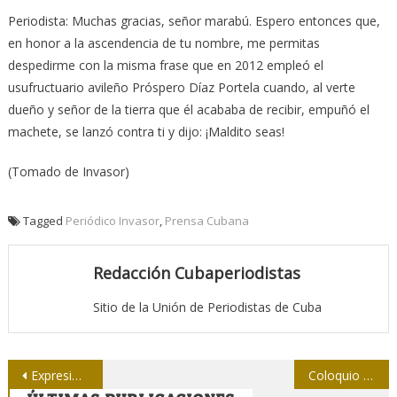
Periodista: Muchas gracias, señor marabú. Espero entonces que,
en honor a la ascendencia de tu nombre, me permitas
despedirme con la misma frase que en 2012 empleó el
usufructuario avileño Próspero Díaz Portela cuando, al verte
dueño y señor de la tierra que él acababa de recibir, empuñó el
machete, se lanzó contra ti y dijo: ¡Maldito seas!
(Tomado de Invasor)
Tagged
Periódico Invasor
,
Prensa Cubana
Redacción Cubaperiodistas
Sitio de la Unión de Periodistas de Cuba
Navegación
Expresión inexacta
Coloquio por mejor radio en Holguín