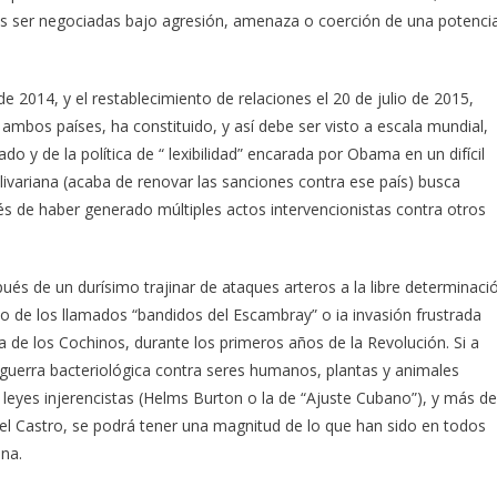
ás ser negociadas bajo agresión, amenaza o coerción de una potenci
de 2014, y el restablecimiento de relaciones el 20 de julio de 2015,
ambos países, ha constituido, y así debe ser visto a escala mundial,
o y de la política de “ lexibilidad” encarada por Obama en un difícil
ivariana (acaba de renovar las sanciones contra ese país) busca
és de haber generado múltiples actos intervencionistas contra otros
ués de un durísimo trajinar de ataques arteros a la libre determinaci
o de los llamados “bandidos del Escambray” o ia invasión frustrada
ía de los Cochinos, durante los primeros años de la Revolución. Si a
, guerra bacteriológica contra seres humanos, plantas y animales
 leyes injerencistas (Helms Burton o la de “Ajuste Cubano”), y más de
el Castro, se podrá tener una magnitud de lo que han sido en todos
na.