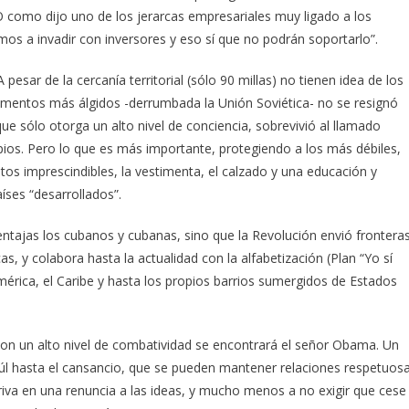
como dijo uno de los jerarcas empresariales muy ligado a los
mos a invadir con inversores y eso sí que no podrán soportarlo”.
esar de la cercanía territorial (sólo 90 millas) no tienen idea de los
omentos más álgidos -derrumbada la Unión Soviética- no se resignó
ue sólo otorga un alto nivel de conciencia, sobrevivió al llamado
ipios. Pero lo que es más importante, protegiendo a los más débiles,
ntos imprescindibles, la vestimenta, el calzado y una educación y
íses “desarrollados”.
entajas los cubanos y cubanas, sino que la Revolución envió frontera
, y colabora hasta la actualidad con la alfabetización (Plan “Yo sí
érica, el Caribe y hasta los propios barrios sumergidos de Estados
 con un alto nivel de combatividad se encontrará el señor Obama. Un
aúl hasta el cansancio, que se pueden mantener relaciones respetuos
riva en una renuncia a las ideas, y mucho menos a no exigir que cese