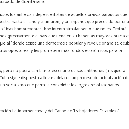
o usurpado de Guantánamo.
ntactos los anhelos independentistas de aquellos bravos barbudos que
aestra hasta el llano y triunfaron, y un imperio, que precedido por una
 políticas hambreadoras, hoy intenta simular ser lo que no es. Tratará
s (precisamente el país que tiene en su haber las mayores práctica
ue allí donde existe una democracia popular y revolucionaria se ocul
otros opositores, y les prometerá más fondos económicos para la
, pero no podrá cambiar el escenario de sus anfitriones (ni siquiera
Cuba sigue dispuesta a llevar adelante un proceso de actualización de
n socialismo que permita consolidar los logros revolucionarios.
ación Latinoamericana y del Caribe de Trabajadores Estatales (