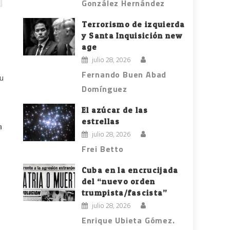
González Hernández
Terrorismo de izquierda
y Santa Inquisición new
age
julio 28, 2026
Fernando Buen Abad
su
Domínguez
El azúcar de las
estrellas
a
julio 28, 2026
Frei Betto
Cuba en la encrucijada
del “nuevo orden
trumpista/fascista”
julio 28, 2026
Enrique Ubieta Gómez.