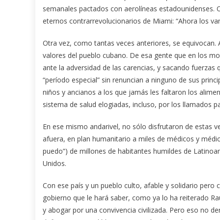
semanales pactados con aerolíneas estadounidenses. O 
eternos contrarrevolucionarios de Miami: “Ahora los va
Otra vez, como tantas veces anteriores, se equivocan. A p
valores del pueblo cubano. De esa gente que en los m
ante la adversidad de las carencias, y sacando fuerzas q
“período especial” sin renuncian a ninguno de sus princ
niños y ancianos a los que jamás les faltaron los alime
sistema de salud elogiadas, incluso, por los llamados pa
En ese mismo andarivel, no sólo disfrutaron de estas v
afuera, en plan humanitario a miles de médicos y médicas
puedo”) de millones de habitantes humildes de Latinoam
Unidos.
Con ese país y un pueblo culto, afable y solidario pero
gobierno que le hará saber, como ya lo ha reiterado R
y abogar por una convivencia civilizada. Pero eso no de