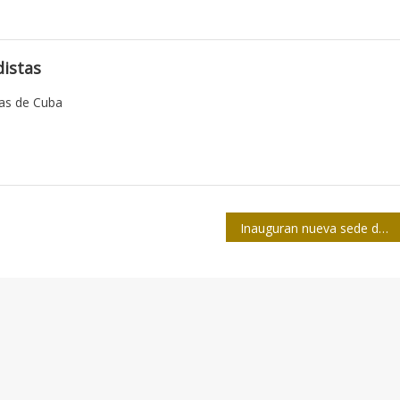
istas
tas de Cuba
Inauguran nueva sede del Telecentro de Camagüey