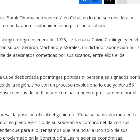
ntina, Barak Obama permanecerá en Cuba, en lo que se considera un
e un mandatario estadounidense no pisa suelo cubano.
hington llegó en enero de 1928, se llamaba Calvin Coolidge, y en el
con su par Gerardo Machado y Morales, un dictador aborrecido por 
ie de asesinatos cometidas por sus sicarios, entre ellos el del
Cuba desbordada por intrigas políticas ni personajes signados por l
s de la región, sino con un proceso revolucionario que ya dura 56
consecuencias de un bloqueo criminal impuesto precisamente por el
resa la posición oficial del gobierno: “Cuba se ha involucrado en la
idos en pleno ejercicio de su soberanía y comprometida con sus
retender que para ello, tengamos que renunciar a uno solo de sus
 lo proclamado en la Constitución: Las relaciones económicas,