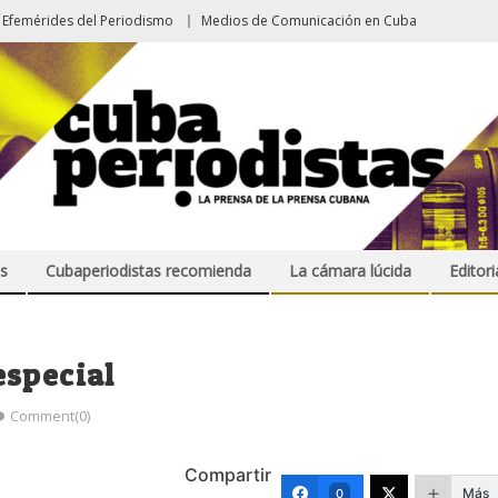
Efemérides del Periodismo
Medios de Comunicación en Cuba
s
Cubaperiodistas recomienda
La cámara lúcida
Editori
especial
Comment(0)
Compartir
Más
0