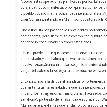
A todas estas operaciones planificadas por los Estados
coraje patriótico manifestado por quienes, como los 5 
y pueblo cubano más la solidaridad internacionalista. A
Elián González, retenido en Miami por opositores a la R
Uno a uno, fueron pasando los presidentes norteameric
compañeros, pero siempre se chocaron con el muro defe
defiende lo conquistado en todos estos años.
Obama puede aducir que viene con buenas intenciones, 
dio resultado y que habría que levantarlo, sabiendo qu
devolver Guantánamo ni hablar, según lo manifestó John
Virgen del Cobre o la Bodeguita del Medio, no entra en l
Entonces, más allá de que el mandatario norteamericano
que visita su tierra, es indudable que las intenciones d
imperio. De las agresiones más brutales, fracasadas todas
zanahoria”, partiendo de la falsa idea elaborada por W
Murmuran entre dientes que la Isla no podrá soportar el