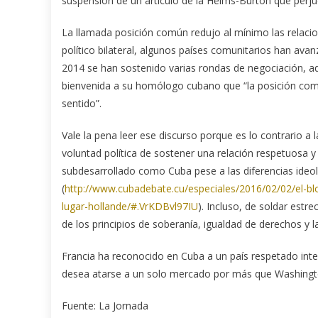
suspensión de un artículo de la Helms-Burton que perj
La llamada posición común redujo al mínimo las relacion
político bilateral, algunos países comunitarios han ava
2014 se han sostenido varias rondas de negociación, aq
bienvenida a su homólogo cubano que “la posición comú
sentido”.
Vale la pena leer ese discurso porque es lo contrario a
voluntad política de sostener una relación respetuosa 
subdesarrollado como Cuba pese a las diferencias ideol
(
http://www.cubadebate.cu/especiales/2016/02/02/el-
lugar-hollande/#.VrKDBvl97IU
). Incluso, de soldar estr
de los principios de soberanía, igualdad de derechos y l
Francia ha reconocido en Cuba a un país respetado inte
desea atarse a un solo mercado por más que Washington
Fuente: La Jornada