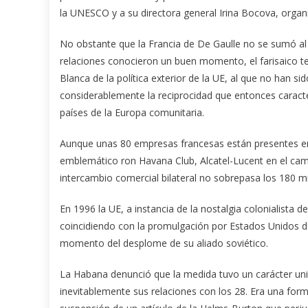
la UNESCO y a su directora general Irina Bocova, orga
No obstante que la Francia de De Gaulle no se sumó al b
relaciones conocieron un buen momento, el farisaico t
Blanca de la política exterior de la UE, al que no han s
considerablemente la reciprocidad que entonces caracter
países de la Europa comunitaria.
Aunque unas 80 empresas francesas están presentes en 
emblemático ron Havana Club, Alcatel-Lucent en el campo
intercambio comercial bilateral no sobrepasa los 180 mi
En 1996 la UE, a instancia de la nostalgia colonialista 
coincidiendo con la promulgación por Estados Unidos de 
momento del desplome de su aliado soviético.
La Habana denunció que la medida tuvo un carácter unila
inevitablemente sus relaciones con los 28. Era una fo