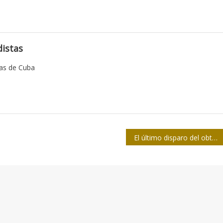
istas
tas de Cuba
El último disparo del obturador