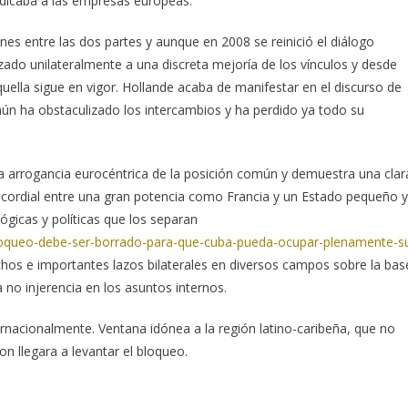
udicaba a las empresas europeas.
es entre las dos partes y aunque en 2008 se reinició el diálogo
nzado unilateralmente a una discreta mejoría de los vínculos y desde
uella sigue en vigor. Hollande acaba de manifestar en el discurso de
n ha obstaculizado los intercambios y ha perdido ya todo su
 la arrogancia eurocéntrica de la posición común y demuestra una clar
y cordial entre una gran potencia como Francia y un Estado pequeño y
ógicas y políticas que los separan
bloqueo-debe-ser-borrado-para-que-cuba-pueda-ocupar-plenamente-s
echos e importantes lazos bilaterales en diversos campos sobre la bas
a no injerencia en los asuntos internos.
rnacionalmente. Ventana idónea a la región latino-caribeña, que no
 llegara a levantar el bloqueo.