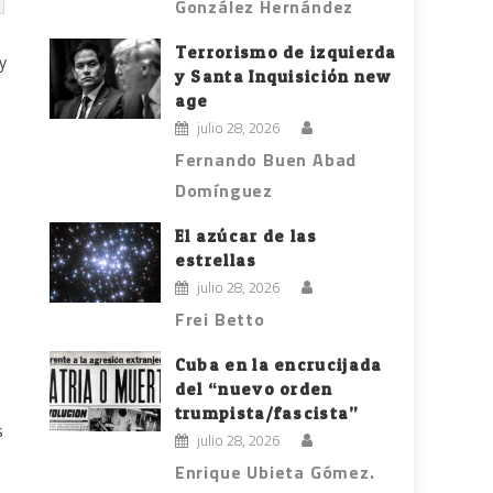
González Hernández
Terrorismo de izquierda
y
y Santa Inquisición new
age
n
julio 28, 2026
Fernando Buen Abad
Domínguez
El azúcar de las
estrellas
julio 28, 2026
Frei Betto
Cuba en la encrucijada
del “nuevo orden
trumpista/fascista”
s
julio 28, 2026
Enrique Ubieta Gómez.