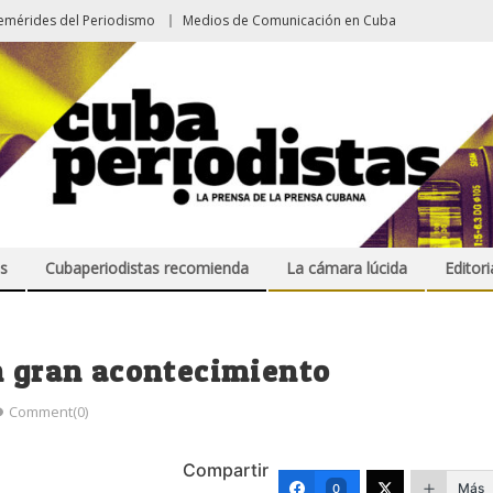
emérides del Periodismo
Medios de Comunicación en Cuba
s
Cubaperiodistas recomienda
La cámara lúcida
Editori
n gran acontecimiento
Comment(0)
Compartir
Más
0