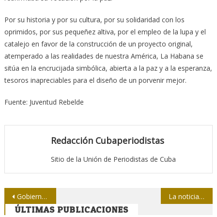
Por su historia y por su cultura, por su solidaridad con los
oprimidos, por sus pequeñez altiva, por el empleo de la lupa y el
catalejo en favor de la construcción de un proyecto original,
atemperado a las realidades de nuestra América, La Habana se
sitúa en la encrucijada simbólica, abierta a la paz y a la esperanza,
tesoros inapreciables para el diseño de un porvenir mejor.
Fuente: Juventud Rebelde
Redacción Cubaperiodistas
Sitio de la Unión de Periodistas de Cuba
Navegación
Gobierno argentino limita a periodistas cubrir protestas
La noticia ambiental es tan importante como la deportiva o policiaca
ÚLTIMAS PUBLICACIONES
de