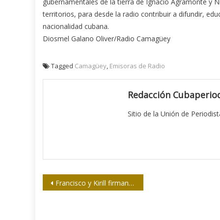
gubernamentales de la tierra de Ignacio Agramonte y Ni
territorios, para desde la radio contribuir a difundir, edu
nacionalidad cubana.
Diosmel Galano Oliver/Radio Camagüey
Tagged
Camagüey
,
Emisoras de Radio
Redacción Cubaperiod
Sitio de la Unión de Periodis
Navegación
Francisco y Kirill firman histórica Declaración en La Habana
de