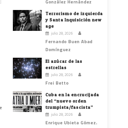
González Hernández
Terrorismo de izquierda
y Santa Inquisición new
age
julio 28, 2026
Fernando Buen Abad
Domínguez
El azúcar de las
estrellas
julio 28, 2026
Frei Betto
Cuba en la encrucijada
del “nuevo orden
trumpista/fascista”
de
julio 28, 2026
Enrique Ubieta Gómez.