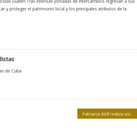
colás Guillén.Tras intensas jornadas de intercambios regresan a sus
car y proteger el patrimonio local y los principales atributos de la
istas
tas de Cuba
Patriarca Kirill realiza visita de cortesía al Presidente cubano en el Palacio de la Revolución