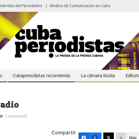
emérides del Periodismo
Medios de Comunicación en Cuba
s
Cubaperiodistas recomienda
La cámara lúcida
Editori
radio
Comment(0)
Compartir
Más
0