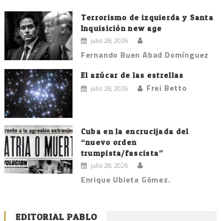
Terrorismo de izquierda y Santa
Inquisición new age
julio 28, 2026
Fernando Buen Abad Domínguez
El azúcar de las estrellas
Frei Betto
julio 28, 2026
Cuba en la encrucijada del
“nuevo orden
trumpista/fascista”
julio 28, 2026
Enrique Ubieta Gómez.
EDITORIAL PABLO