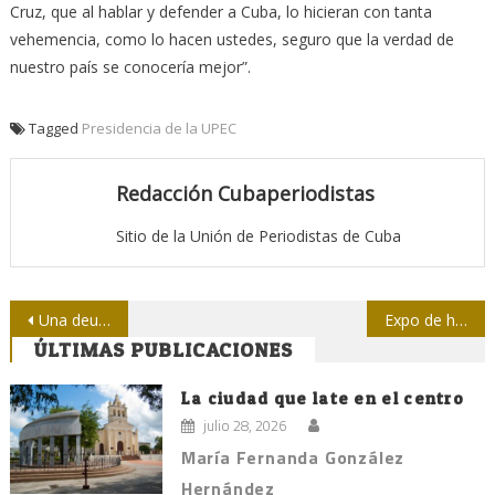
Cruz, que al hablar y defender a Cuba, lo hicieran con tanta
vehemencia, como lo hacen ustedes, seguro que la verdad de
nuestro país se conocería mejor”.
Tagged
Presidencia de la UPEC
Redacción Cubaperiodistas
Sitio de la Unión de Periodistas de Cuba
Navegación
Una deuda con Varela
Expo de humor gráfico en Mayabeque
ÚLTIMAS PUBLICACIONES
de
entradas
La ciudad que late en el centro
julio 28, 2026
María Fernanda González
Hernández