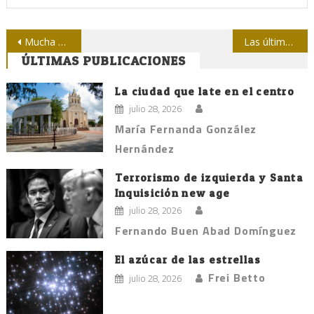
Navegación
Mucha Katia (Crónica sobre una premiada anunciada)
Las últimas imágenes del espía alemán Luning
ÚLTIMAS PUBLICACIONES
de
entradas
La ciudad que late en el centro
julio 28, 2026
María Fernanda González
Hernández
Terrorismo de izquierda y Santa
Inquisición new age
julio 28, 2026
Fernando Buen Abad Domínguez
El azúcar de las estrellas
Frei Betto
julio 28, 2026