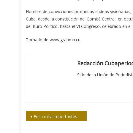
Hombre de convicciones profundas e ideas visionarias, 
Cu­ba, desde la constitución del Comité Cen­tral, en o
del Buró Político, hasta el VI Congreso, celebrado en el
Tomado de www.granma.cu
Redacción Cubaperiod
Sitio de la Unión de Periodis
Navegación
En la mira importantes eventos sobre Informática
de