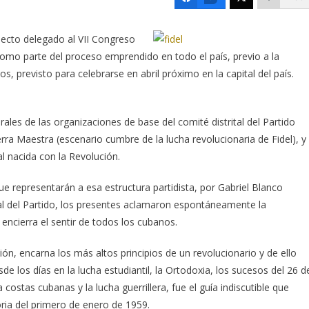
electo delegado al VII Congreso
omo parte del proceso em­prendido en todo el país, previo a la
 previsto para celebrarse en abril próximo en la capital del país.
ales de las organizaciones de base del comité distrital del Partido
ierra Maestra (escenario cumbre de la lucha revolucionaria de Fidel), y
l nacida con la Revolución.
ue representarán a esa estructura partidista, por Gabriel Blanco
ial del Partido, los presentes aclamaron espontáneamente la
ncierra el sentir de todos los cubanos.
ión, encarna los más altos principios de un revolucionario y de ello
e los días en la lucha estudiantil, la Ortodoxia, los sucesos del 26 d
 costas cubanas y la lucha guerrillera, fue el guía indiscutible que
toria del primero de enero de 1959.