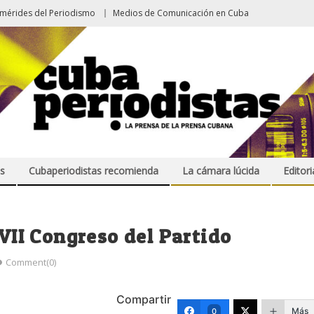
emérides del Periodismo
Medios de Comunicación en Cuba
s
Cubaperiodistas recomienda
La cámara lúcida
Editori
 VII Congreso del Partido
Comment(0)
Compartir
Más
0