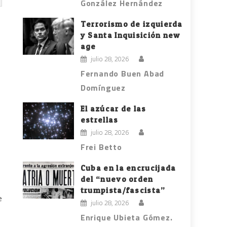
González Hernández
Terrorismo de izquierda
y Santa Inquisición new
age
julio 28, 2026
Fernando Buen Abad
Domínguez
El azúcar de las
estrellas
julio 28, 2026
Frei Betto
Cuba en la encrucijada
del “nuevo orden
trumpista/fascista”
e
julio 28, 2026
Enrique Ubieta Gómez.