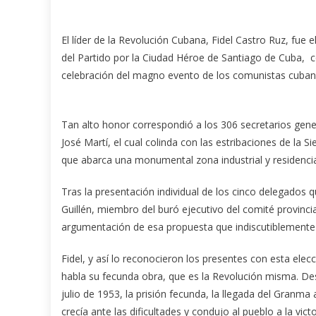
El líder de la Re­volución Cubana, Fidel Castro Ruz, fue 
del Partido por la Ciudad Héroe de Santiago de Cuba, c
celebración del magno evento de los comunistas cubanos,
Tan alto honor correspondió a los 306 secretarios gener
José Martí, el cual colinda con las estribaciones de la S
que abarca una monumental zona industrial y residencia
Tras la presentación individual de los cinco delegados q
Guillén, miembro del buró ejecutivo del comité provinc
argumentación de esa propuesta que indiscutiblemente e
Fidel, y así lo reconocieron los presentes con esta elecc
habla su fecunda obra, que es la Revolución misma. Desd
julio de 1953, la prisión fecunda, la llegada del Granma a
crecía ante las dificultades y condujo al pueblo a la vic