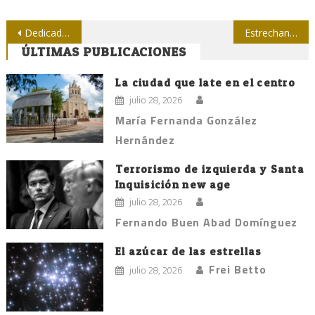
Navegación
Dedicada a Fidel, la Jornada por el Día de la Prensa cubana
Estrechan vínculos periodistas brasileños y cubanos
ÚLTIMAS PUBLICACIONES
de
entradas
La ciudad que late en el centro
julio 28, 2026
María Fernanda González
Hernández
Terrorismo de izquierda y Santa
Inquisición new age
julio 28, 2026
Fernando Buen Abad Domínguez
El azúcar de las estrellas
Frei Betto
julio 28, 2026