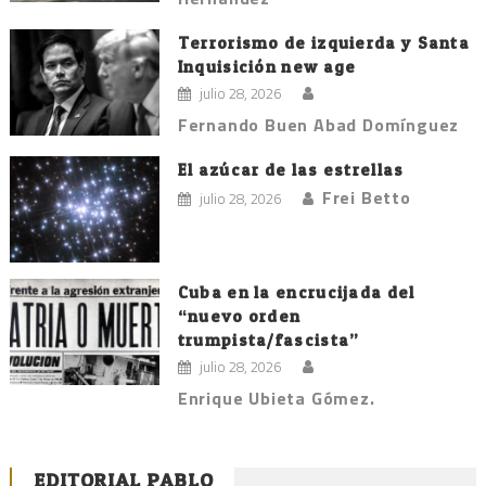
Terrorismo de izquierda y Santa
Inquisición new age
julio 28, 2026
Fernando Buen Abad Domínguez
El azúcar de las estrellas
Frei Betto
julio 28, 2026
Cuba en la encrucijada del
“nuevo orden
trumpista/fascista”
julio 28, 2026
Enrique Ubieta Gómez.
EDITORIAL PABLO