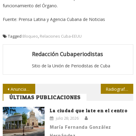
funcionamiento del Órgano.
Fuente: Prensa Latina y Agencia Cubana de Noticias
Tagged
Bloqueo
,
Relaciones Cuba-EEUU
Redacción Cubaperiodistas
Sitio de la Unión de Periodistas de Cuba
Navegación
Anuncian premios periodísticos en Cienfuegos
Radiografía latinoamericana y caribeña de fin de posgrado
ÚLTIMAS PUBLICACIONES
de
entradas
La ciudad que late en el centro
julio 28, 2026
María Fernanda González
Hernández