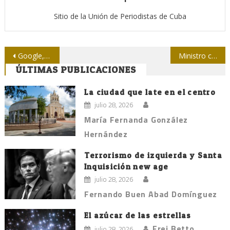
Sitio de la Unión de Periodistas de Cuba
Navegación
Google, el buscador que vende tu vida privada
Ministro cubano en conferencia de prensa: Las medidas contra el bloqueo son positivas, pero aún insuficientes
ÚLTIMAS PUBLICACIONES
de
entradas
La ciudad que late en el centro
julio 28, 2026
María Fernanda González
Hernández
Terrorismo de izquierda y Santa
Inquisición new age
julio 28, 2026
Fernando Buen Abad Domínguez
El azúcar de las estrellas
Frei Betto
julio 28, 2026