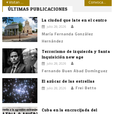
Navegación
Visitan Cuba altos funcionarios norteamericanos
Convocan al V Concurso Caridad Pineda in memoriam de promoción de la lectura
ÚLTIMAS PUBLICACIONES
de
entradas
La ciudad que late en el centro
julio 28, 2026
María Fernanda González
Hernández
Terrorismo de izquierda y Santa
Inquisición new age
julio 28, 2026
Fernando Buen Abad Domínguez
El azúcar de las estrellas
Frei Betto
julio 28, 2026
Cuba en la encrucijada del